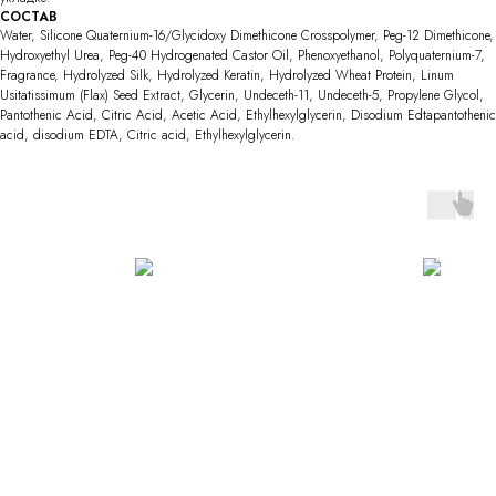
СОСТАВ
Water, Silicone Quaternium-16/Glycidoxy Dimethicone Crosspolymer, Peg-12 Dimethicone,
Hydroxyethyl Urea, Peg-40 Hydrogenated Castor Oil, Phenoxyethanol, Polyquaternium-7,
Fragrance, Hydrolyzed Silk, Hydrolyzed Keratin, Hydrolyzed Wheat Protein, Linum
Usitatissimum (Flax) Seed Extract, Glycerin, Undeceth-11, Undeceth-5, Propylene Glycol,
Pantothenic Acid, Citric Acid, Acetic Acid, Ethylhexylglycerin, Disodium Edtapantothenic
acid, disodium EDTA, Citric acid, Ethylhexylglycerin.
Услуги для посетителей студии
Парикмахерский женский зал
Эстетическая косметология
Парикмахерский мужской зал
Косметологическая медицина
Парикмахерский детский зал
Перманентный макияж
Уход за ногтями
Пирсинг
Массаж
Солярий
Услуги для специалистов
Обучение точным геометрическим стрижкам
Защитные маски для стрижки Facepro
О студии
Спецпредложения
Наши специалисты
Предстоящие события
Партнёры студии