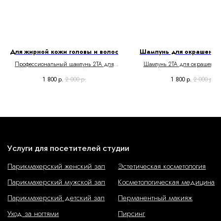
Победы и награды
Открытые вакансии
Контактная информация
Реквизиты
Интернет-магазин
Каталог товаров
Косметика для тела
Для жирной кожи головы и волос
Шампунь для окрашенны
Косметика для волос
Косметика для рук
Профессиональный шампунь 2ТА для
Шампунь 2ТА для окрашенных
Косметика для лица
Косметика для ног
жирной кожи головы и волос.
1 800
р.
2 000
р.
1 800
р.
2 000
р.
Доставка и оплата
Политика обработки
Медицинская лицензия
персональных данных
Согласие на обработку
Договор оферты
персональных данных
1982–2025 © ООО «Русалочка».
Все права защищены.
GetProSite
+
Dina