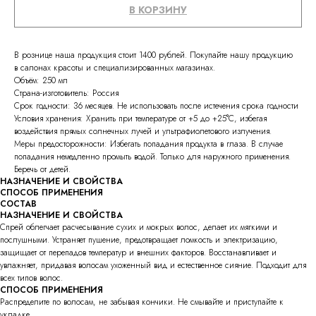
В КОРЗИНУ
В рознице наша продукция стоит 1400 рублей. Покупайте нашу продукцию
в салонах красоты и специализированных магазинах.
Объём: 250 мл
Страна-изготовитель: Россия
Срок годности: 36 месяцев. Не использовать после истечения срока годности
Условия хранения: Хранить при температуре от +5 до +25°С, избегая
воздействия прямых солнечных лучей и ультрафиолетового излучения.
Меры предосторожности: Избегать попадания продукта в глаза. В случае
попадания немедленно промыть водой. Только для наружного применения.
Беречь от детей.
НАЗНАЧЕНИЕ И СВОЙСТВА
СПОСОБ ПРИМЕНЕНИЯ
СОСТАВ
НАЗНАЧЕНИЕ И СВОЙСТВА
Спрей облегчает расчесывание сухих и мокрых волос, делает их мягкими и
послушными. Устраняет пушение, предотвращает ломкость и электризацию,
защищает от перепадов температур и внешних факторов. Восстанавливает и
увлажняет, придавая волосам ухоженный вид и естественное сияние. Подходит для
всех типов волос.
СПОСОБ ПРИМЕНЕНИЯ
Распределите по волосам, не забывая кончики. Не смывайте и приступайте к
укладке.