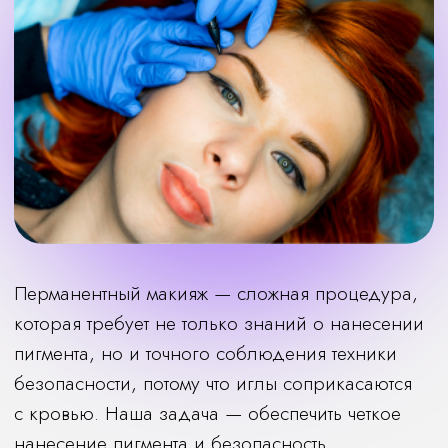
Перманентный макияж — сложная процедура,
которая требует не только знаний о нанесении
пигмента, но и точного соблюдения техники
безопасности, потому что иглы соприкасаются
с кровью. Наша задача — обеспечить четкое
нанесение пигмента и безопасность
для клиентов, поэтому мы:
— выбрали аппарат, который не позволяет
крови попадать в рукоятку за счет специального
модуля;
— используем только одноразовые насадки,
которые вскрываем при клиенте;
— весь аппарат обрабатывается после каждого
клиента специальным средством.