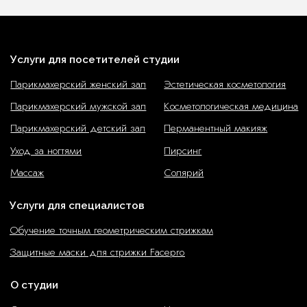
Контактная информация
Реквизиты
Интернет-магазин
Каталог товаров
Косметика для тела
Косметика для волос
Косметика для рук
Косметика для лица
Косметика для ног
Доставка и оплата
Политика обработки
Медицинская лицензия
персональных данных
Согласие на обработку
Договор оферты
персональных данных
1982–2025 © ООО «Русалочка».
Все права защищены.
GetProSite
+
Dina