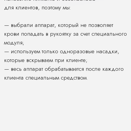
Услуги для посетителей студии
Парикмахерский женский зал
Эстетическая косметология
Парикмахерский мужской зал
Косметологическая медицина
Парикмахерский детский зал
Перманентный макияж
Уход за ногтями
Пирсинг
Массаж
Солярий
Услуги для специалистов
Обучение точным геометрическим стрижкам
Защитные маски для стрижки Facepro
О студии
Спецпредложения
Наши специалисты
Предстоящие события
Партнёры студии
Победы и награды
Открытые вакансии